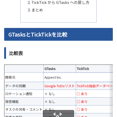
TickTick から GTasks への戻し方
まとめ
GTasksとTickTickを比較
比較表
GTasks
TickTick
開発元
Appest Inc.
データの同期
Google ToDoリスト
TickTick独自データベース
ロケーション通知
× なし
○ あり
録音機能
× なし
○ あり
タスクの共有・コメント
× なし
○ あり