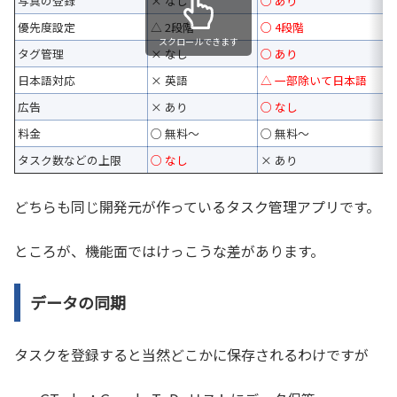
写真の登録
× なし
○ あり
優先度設定
△ 2段階
○ 4段階
スクロールできます
タグ管理
× なし
○ あり
日本語対応
× 英語
△ 一部除いて日本語
広告
× あり
○ なし
料金
○ 無料～
○ 無料～
タスク数などの上限
○ なし
× あり
どちらも同じ開発元が作っているタスク管理アプリです。
ところが、機能面ではけっこうな差があります。
データの同期
タスクを登録すると当然どこかに保存されるわけですが