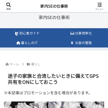
ITのチカラで「まじめ」に仕事をサボろう
家内SEの仕事術
検索
メニュー
家内SEの仕事術
初心者ガイド
仕事効率化
暮らしのIT
お金の管理
ホーム
暮らし
迷子の家族と合流したいときに備えてGPS
共有をONにしておこう
※本記事はプロモーションを含む場合があります。